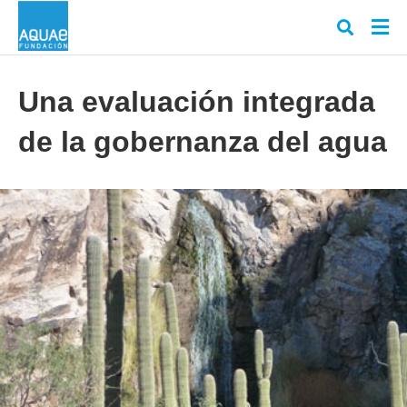
Una evaluación integrada
de la gobernanza del agua
Escr
tu
cons
y
puls
en
INT