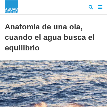
Anatomía de una ola,
cuando el agua busca el
Escr
tu
cons
equilibrio
y
puls
en
INT