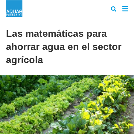
Las matemáticas para
ahorrar agua en el sector
Escr
tu
cons
agrícola
y
puls
en
INT