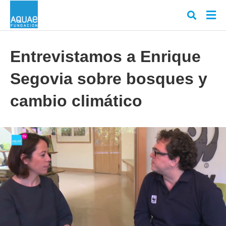
Entrevistamos a Enrique
Segovia sobre bosques y
Escr
tu
cons
cambio climático
y
puls
en
INT