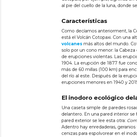
al pie del cuello de la luna, donde 
Características
Como decíamos anteriorment, la Cord
está el Volcán Cotopaxi. Con una alt
volcanes
más altos del mundo. Cot
solo por un cono menor: la Cabeza d
de erupciones violentas. Las erupci
1904. La erupción de 1877 fue conoc
más de 60 millas (100 km) para enc
del río al este. Después de la erupc
erupciones menores en 1940 y 2015
El inodoro ecológico del
Una caseta simple de paredes rosad
delantero. En una pared interior se 
pared exterior se lee esta otra:
Comp
Adentro hay enredaderas, geranios fl
cenizas para espolvorear en el inodo