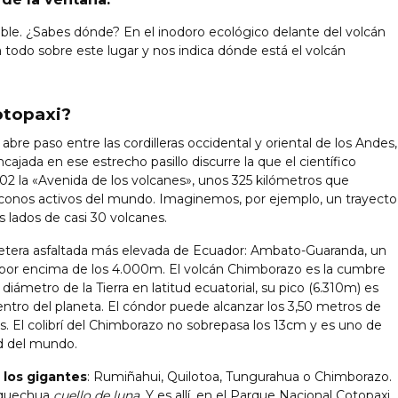
ible. ¿Sabes dónde? En el inodoro ecológico delante del volcán
 todo sobre este lugar y nos indica dónde está el volcán
otopaxi?
abre paso entre las cordilleras occidental y oriental de los Andes,
ncajada en ese estrecho pasillo discurre la que el científico
la «Avenida de los volcanes», unos 325 kilómetros que
conos activos del mundo. Imaginemos, por ejemplo, un trayecto
s lados de casi 30 volcanes.
etera asfaltada más elevada de Ecuador: Ambato-Guaranda, un
por encima de los 4.000m. El volcán Chimborazo es la cumbre
diámetro de la Tierra en latitud ecuatorial, su pico (6.310m) es
ntro del planeta. El cóndor puede alcanzar los 3,50 metros de
. El colibrí del Chimborazo no sobrepasa los 13cm y es uno de
ud del mundo.
los gigantes
: Rumiñahui, Quilotoa, Tungurahua o Chimborazo.
n quechua
cuello de luna.
Y es allí, en el Parque Nacional Cotopaxi,