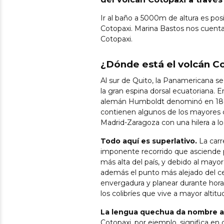
Ir al baño a 5000m de altura es pos
Cotopaxi. Marina Bastos nos cuenta
Cotopaxi.
¿Dónde está el volcán C
Al sur de Quito, la Panamericana se 
la gran espina dorsal ecuatoriana. E
alemán Humboldt denominó en 1802 
contienen algunos de los mayores 
Madrid-Zaragoza con una hilera a lo
Todo aquí es superlativo.
La carr
imponente recorrido que asciende 
más alta del país, y debido al mayor 
además el punto más alejado del ce
envergadura y planear durante horas
los colibríes que vive a mayor altit
La lengua quechua da nombre a 
Cotopaxi, por ejemplo, significa e