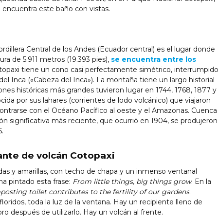
se encuentra este baño con vistas.
illera Central de los Andes (Ecuador central) es el lugar donde
ura de 5.911 metros (19.393 pies),
se encuentra entre los
opaxi tiene un cono casi perfectamente simétrico, interrumpid
el Inca («Cabeza del Inca»). La montaña tiene un largo historial
ones históricas más grandes tuvieron lugar en 1744, 1768, 1877 y
ida por sus lahares (corrientes de lodo volcánico) que viajaron
ontrarse con el Océano Pacífico al oeste y el Amazonas. Cuenca
ión significativa más reciente, que ocurrió en 1904, se produjeron
.
ante de volcán Cotopaxi
as y amarillas, con techo de chapa y un inmenso ventanal
ha pintado esta frase:
From little things, big things grow
. En la
osting toilet contributes to the fertility of our gardens
.
oridos, toda la luz de la ventana. Hay un recipiente lleno de
ro después de utilizarlo. Hay un volcán al frente.