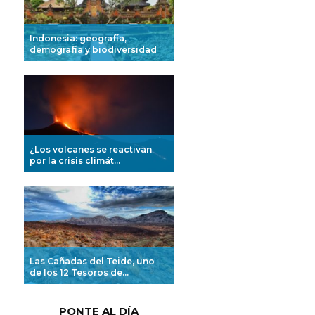
Indonesia: geografía,
demografía y biodiversidad
¿Los volcanes se reactivan
por la crisis climát...
Las Cañadas del Teide, uno
de los 12 Tesoros de...
PONTE AL DÍA