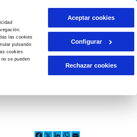
CALCULADORAS
Aceptar cookies
icidad
avegación.
das las cookies
Configurar
anular pulsando
las cookies
o no se pueden
Rechazar cookies
Facebook
X
LinkedIn
WhatsApp
Email