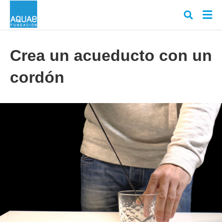
Crea un acueducto con un
cordón
Escr
tu
cons
y
puls
en
INT