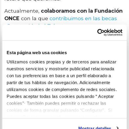
Actualmente,
colaboramos con la
Fundación
ONCE
con la que
contribuimos en las becas
«Oportunidad al Talento»
.
En tiempos anteriores, hemos impulsado otros
programas de becas, como las
Becas
Aquae/CERN
, que entre 2017 y 2019
Esta página web usa cookies
permitieron que
20 profesores de
Utilizamos cookies propias y de terceros para analizar
Secundaria
viajaran cada año a la sede de la
nuestros servicios y mostrarte publicidad relacionada
Organización Europea para la Investigación
con tus preferencias en base a un perfil elaborado a
Nuclear
(CERN) en Ginebra para actualizar sus
partir de tus hábitos de navegación. Adicionalmente
utilizamos cookies de complemento de redes sociales.
conocimientos en ciencias descubriendo los
Puedes aceptar todas las cookies pulsando “ Aceptar
últimos avances científicos, gracias a
un
cookies”· También puedes permitir o rechazar las
intenso máster presencial
de una semana.
cookies de forma granular pulsando “Configurar”. Si
También hemos colaborado con la
pulsas “Rechazar cookies”, equivaldrá a rechazar la
instalación de todas las cookies salvo las necesarias que
Organización para la Cooperación y el
Mostrar detalles