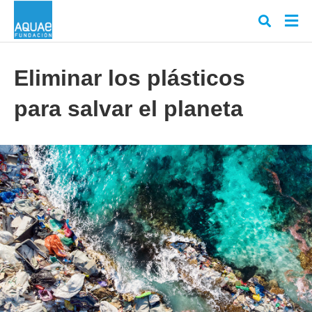
Eliminar los plásticos
para salvar el planeta
Escr
tu
cons
y
puls
en
INT