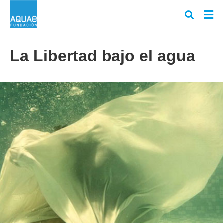
La Libertad bajo el agua
Escr
tu
cons
y
puls
en
INT