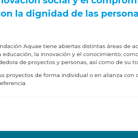
novación social y el comprom
con la dignidad de las person
ación Aquae tiene abiertas distintas áreas de ac
a educación, la innovación y el conocimiento; como
edora de proyectos y personas, así como de su tra
s proyectos de forma individual o en alianza con o
eferencia.
dIn
atsApp
Email