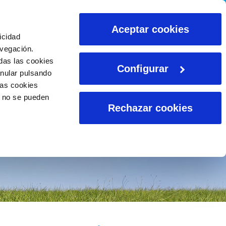
CALCULADORAS
Aceptar cookies
icidad
avegación.
das las cookies
Configurar
anular pulsando
las cookies
o no se pueden
Rechazar cookies