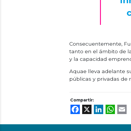
in
Consecuentemente, Fund
tanto en el ámbito de l
y la capacidad emprend
Aquae lleva adelante su
públicas y privadas de r
Compartir:
Facebook
X
Linke
Wh