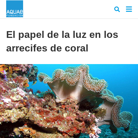
El papel de la luz en los
arrecifes de coral
Escr
tu
cons
y
puls
en
INT