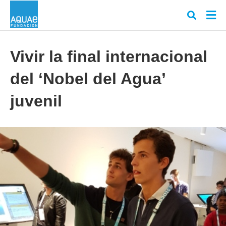
Vivir la final internacional
del ‘Nobel del Agua’
Escr
tu
cons
juvenil
y
puls
en
INT