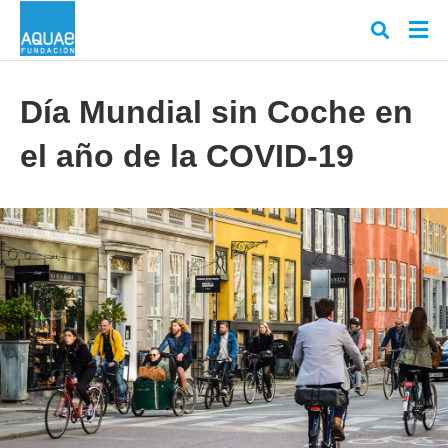
Día Mundial sin Coche en
el año de la COVID-19
Escr
tu
cons
y
puls
en
INT