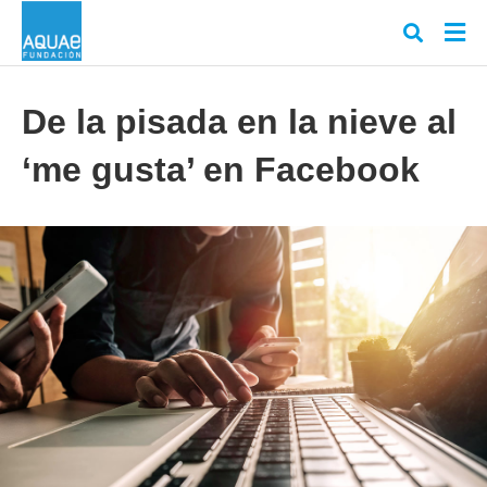
De la pisada en la nieve al
‘me gusta’ en Facebook
Escr
tu
cons
y
puls
en
INT