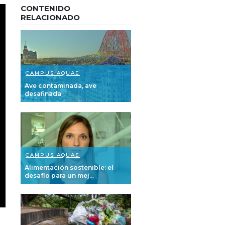
CONTENIDO
RELACIONADO
CAMPUS AQUAE
Ave contaminada, ave
desafinada
CAMPUS AQUAE
Alimentación sostenible: el
desafío para un mej...