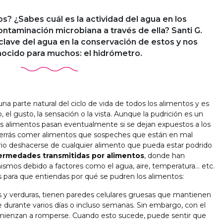
s? ¿Sabes cuál es la actividad del agua en los
contaminación microbiana a través de ella? Santi G.
clave del agua en la conservación de estos y nos
ocido para muchos: el hidrómetro.
a parte natural del ciclo de vida de todos los alimentos y es
, el gusto, la sensación o la vista. Aunque la pudrición es un
os alimentos pasan eventualmente si se dejan expuestos a los
errás comer alimentos que sospeches que están en mal
ario deshacerse de cualquier alimento que pueda estar podrido
nfermedades transmitidas por alimentos
, donde han
ismos debido a factores como el agua, aire, temperatura… etc.
s para que entiendas por qué se pudren los alimentos:
s y verduras, tienen paredes celulares gruesas que mantienen
 durante varios días o incluso semanas. Sin embargo, con el
omienzan a romperse. Cuando esto sucede, puede sentir que