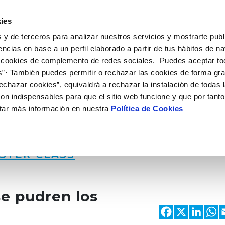
 HACEMOS
CAMPUS AQUAE
HISTORIAS DEL CAMBIO
ies
 y de terceros para analizar nuestros servicios y mostrarte publ
encias en base a un perfil elaborado a partir de tus hábitos de n
 cookies de complemento de redes sociales. Puedes aceptar to
s”· También puedes permitir o rechazar las cookies de forma gr
echazar cookies”, equivaldrá a rechazar la instalación de todas 
on indispensables para que el sitio web funcione y que por tant
tar más información en nuestra
Política de Cookies
STER CLASS
e pudren los
Faceb
X
Li