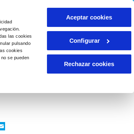
CALCULADORAS
Aceptar cookies
icidad
avegación.
das las cookies
Configurar
anular pulsando
las cookies
o no se pueden
Rechazar cookies
ook
nkedIn
WhatsApp
Email