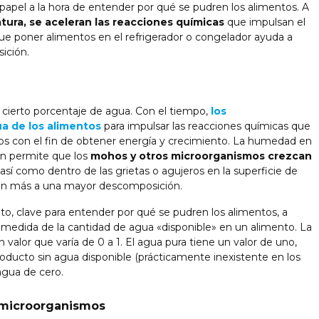
apel a la hora de entender por qué se pudren los alimentos. A
ura, se aceleran las reacciones químicas
que impulsan el
ue poner alimentos en el refrigerador o congelador ayuda a
ición.
ierto porcentaje de agua. Con el tiempo,
los
ua de los alimentos
para impulsar las reacciones químicas que
tos con el fin de obtener energía y crecimiento. La humedad en
én permite que los
mohos y otros microorganismos crezcan
así como dentro de las grietas o agujeros en la superficie de
 aún más a una mayor descomposición.
to, clave para entender por qué se pudren los alimentos, a
edida de la cantidad de agua «disponible» en un alimento. La
 valor que varía de 0 a 1. El agua pura tiene un valor de uno,
roducto sin agua disponible (prácticamente inexistente en los
agua de cero.
s microorganismos