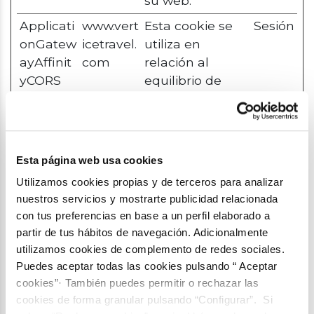
su web.
Applicati
www.vert
Esta cookie se
Sesión
onGatew
icetravel.
utiliza en
ayAffinit
com
relación al
yCORS
equilibrio de
carga - Esto
optimiza el
índice de
respuesta entre
Esta página web usa cookies
el visitante y la
Utilizamos cookies propias y de terceros para analizar
web,
nuestros servicios y mostrarte publicidad relacionada
distribuyendo la
con tus preferencias en base a un perfil elaborado a
carga de tráfico
partir de tus hábitos de navegación. Adicionalmente
entre varios
utilizamos cookies de complemento de redes sociales.
enlaces de red o
Puedes aceptar todas las cookies pulsando “ Aceptar
servidores.
cookies”· También puedes permitir o rechazar las
cookies de forma granular pulsando “Configurar”. Si
cf.turnsti
Cloudflar
Esta cookie se
Persis