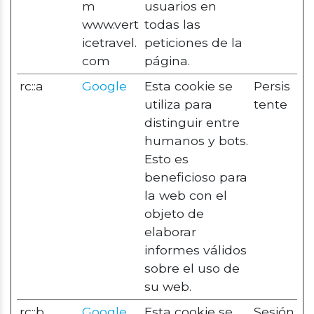
m
usuarios en
www.vert
todas las
icetravel.
peticiones de la
com
página.
rc::a
Google
Esta cookie se
Persis
utiliza para
tente
distinguir entre
humanos y bots.
Esto es
beneficioso para
la web con el
objeto de
elaborar
informes válidos
sobre el uso de
su web.
rc::b
Google
Esta cookie se
Sesión