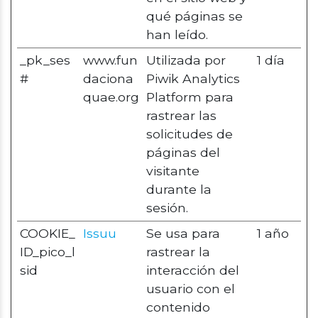
qué páginas se
han leído.
_pk_ses
www.fun
Utilizada por
1 día
#
daciona
Piwik Analytics
quae.org
Platform para
rastrear las
solicitudes de
páginas del
visitante
durante la
sesión.
COOKIE_
Issuu
Se usa para
1 año
ID_pico_l
rastrear la
sid
interacción del
usuario con el
contenido