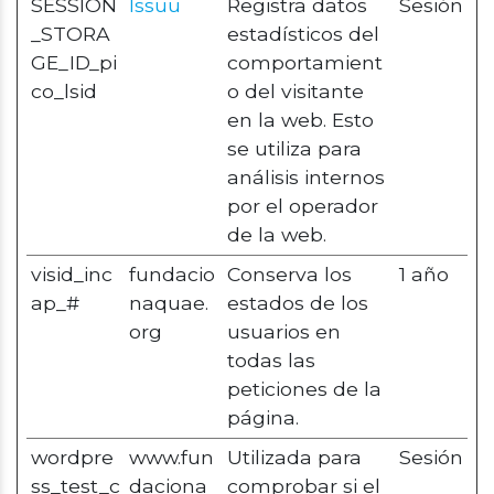
SESSION
Issuu
Registra datos
Sesión
_STORA
estadísticos del
GE_ID_pi
comportamient
co_lsid
o del visitante
en la web. Esto
se utiliza para
análisis internos
por el operador
de la web.
visid_inc
fundacio
Conserva los
1 año
ap_#
naquae.
estados de los
org
usuarios en
todas las
peticiones de la
página.
wordpre
www.fun
Utilizada para
Sesión
ss_test_c
daciona
comprobar si el