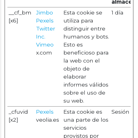
almacen
__cf_bm
Jimbo
Esta cookie se
1 día
[x6]
Pexels
utiliza para
Twitter
distinguir entre
Inc.
humanos y bots.
Vimeo
Esto es
x.com
beneficioso para
la web con el
objeto de
elaborar
informes válidos
sobre el uso de
su web.
_cfuvid
Pexels
Esta cookie es
Sesión
[x2]
veolia.es
una parte de los
servicios
provistos por