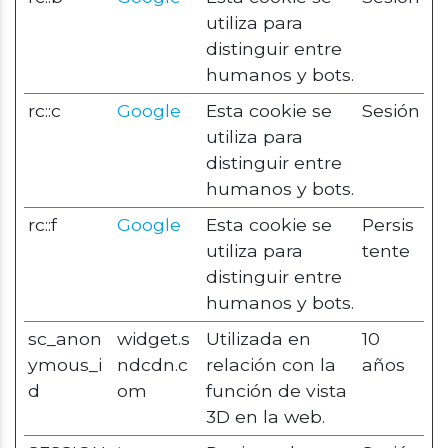
utiliza para
distinguir entre
humanos y bots.
rc::c
Google
Esta cookie se
Sesión
utiliza para
distinguir entre
humanos y bots.
rc::f
Google
Esta cookie se
Persis
utiliza para
tente
distinguir entre
humanos y bots.
sc_anon
widget.s
Utilizada en
10
ymous_i
ndcdn.c
relación con la
años
d
om
función de vista
3D en la web.