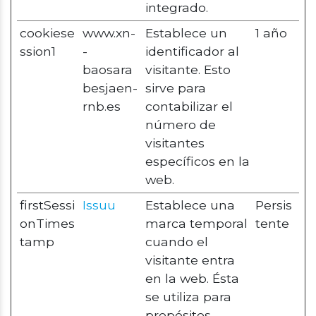
integrado.
cookiese
www.xn-
Establece un
1 año
ssion1
-
identificador al
baosara
visitante. Esto
besjaen-
sirve para
rnb.es
contabilizar el
número de
visitantes
específicos en la
web.
firstSessi
Issuu
Establece una
Persis
onTimes
marca temporal
tente
tamp
cuando el
visitante entra
en la web. Ésta
se utiliza para
propósitos