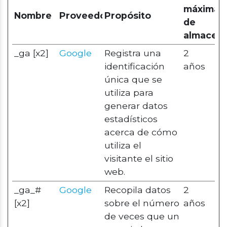
máxima
Nombre
Proveedor
Propósito
de
almacen
_ga [x2]
Google
Registra una
2
identificación
años
única que se
utiliza para
generar datos
estadísticos
acerca de cómo
utiliza el
visitante el sitio
web.
_ga_#
Google
Recopila datos
2
[x2]
sobre el número
años
de veces que un