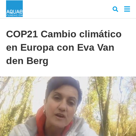
COP21 Cambio climático
en Europa con Eva Van
Escr
tu
cons
den Berg
y
puls
en
INT