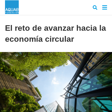
El reto de avanzar hacia la
economía circular
Escr
tu
cons
y
puls
en
INT