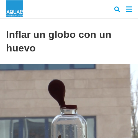
Inflar un globo con un
huevo
Escr
tu
cons
y
puls
en
INT