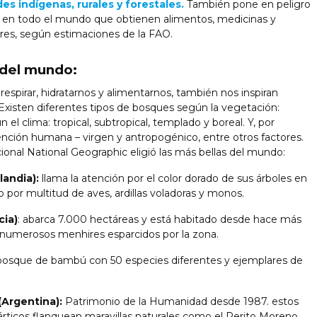
s indígenas, rurales y forestales.
También pone en peligro
s en todo el mundo que obtienen alimentos, medicinas y
tres, según estimaciones de la FAO.
 del mundo:
espirar, hidratarnos y alimentarnos, también nos inspiran
 Existen diferentes tipos de bosques según la vegetación:
el clima: tropical, subtropical, templado y boreal. Y, por
ención humana – virgen y antropogénico, entre otros factores.
cional National Geographic eligió las más bellas del mundo:
landia):
llama la atención por el color dorado de sus árboles en
o por multitud de aves, ardillas voladoras y monos.
cia)
: abarca 7.000 hectáreas y está habitado desde hace más
 numerosos menhires esparcidos por la zona.
osque de bambú con 50 especies diferentes y ejemplares de
(Argentina):
Patrimonio de la Humanidad desde 1987. estos
ticos flanquean maravillas naturales como el Perito Moreno.