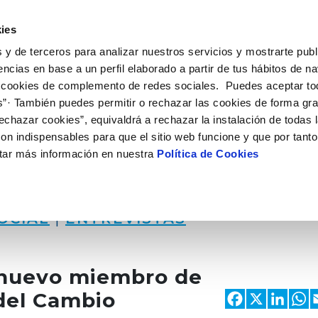
 HACEMOS
CAMPUS AQUAE
HISTORIAS DEL CAMBIO
ies
 y de terceros para analizar nuestros servicios y mostrarte publ
encias en base a un perfil elaborado a partir de tus hábitos de n
 cookies de complemento de redes sociales. Puedes aceptar to
s”· También puedes permitir o rechazar las cookies de forma gr
echazar cookies”, equivaldrá a rechazar la instalación de todas 
on indispensables para que el sitio web funcione y que por tant
tar más información en nuestra
Política de Cookies
OCIAL
|
ENTREVISTAS
 nuevo miembro de
Faceb
X
Li
del Cambio