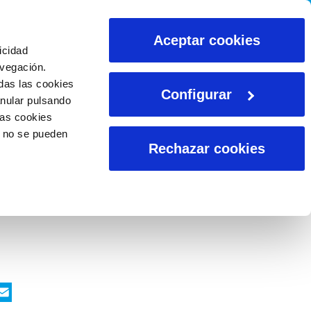
CALCULADORAS
Aceptar cookies
icidad
avegación.
das las cookies
Configurar
anular pulsando
las cookies
o no se pueden
Rechazar cookies
ook
nkedIn
WhatsApp
Email