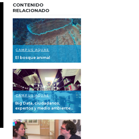
CONTENIDO
RELACIONADO
CAMPUS AQUAE
El bosque animal
CAMPUS AQUAE
Big Data, ciudadanos,
expertos y medio ambiente...