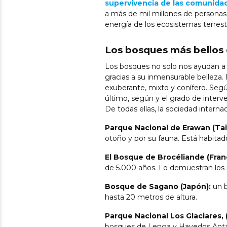
supervivencia de las comunidade
a más de mil millones de persona
energía de los ecosistemas terres
Los bosques más bellos
Los bosques no solo nos ayudan a r
gracias a su inmensurable belleza.
exuberante, mixto y conífero. Según 
último, según y el grado de interv
De todas ellas, la sociedad interna
Parque Nacional de Erawan (Tai
otoño y por su fauna. Está habitad
El Bosque de Brocéliande (Fran
de 5.000 años. Lo demuestran los
Bosque de Sagano (Japón):
un b
hasta 20 metros de altura.
Parque Nacional Los Glaciares, 
bosques de Lenga y Hayedos Antár