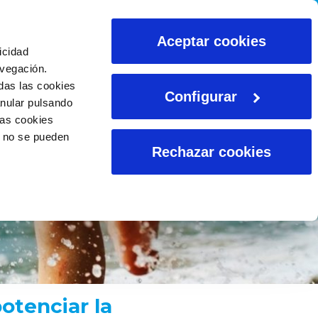
CALCULADORAS
Aceptar cookies
icidad
avegación.
das las cookies
Configurar
anular pulsando
las cookies
o no se pueden
Rechazar cookies
otenciar la