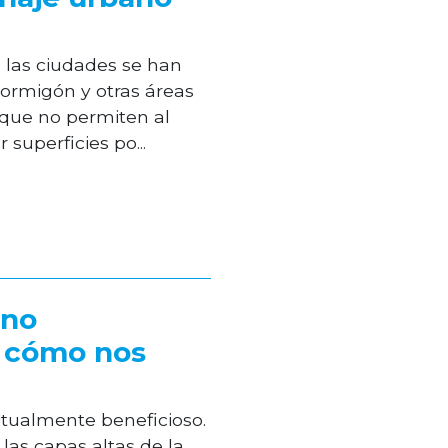
, las ciudades se han
ormigón y otras áreas
que no permiten al
 superficies po...
ono
y cómo nos
itualmente beneficioso.
as capas altas de la