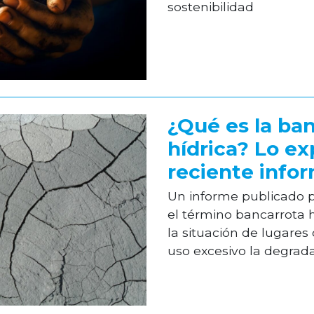
sostenibilidad
¿Qué es la ba
hídrica? Lo ex
reciente info
Un informe publicado
el término bancarrota hí
la situación de lugare
uso excesivo la degradac