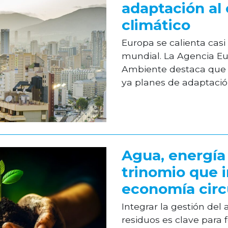
adaptación al
climático
Europa se calienta casi
mundial. La Agencia E
Ambiente destaca que 
ya planes de adaptació
Agua, energía 
trinomio que 
economía circ
Integrar la gestión del 
residuos es clave para 