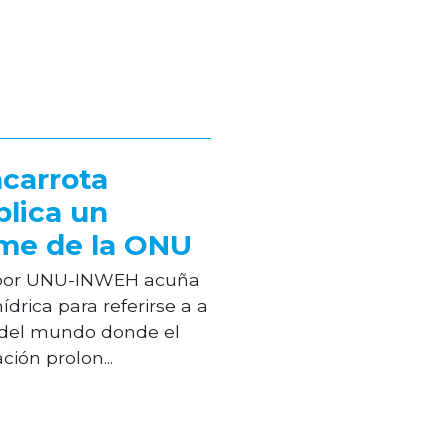
ncarrota
plica un
rme de la ONU
 por UNU-INWEH acuña
drica para referirse a a
s del mundo donde el
ión prolon...