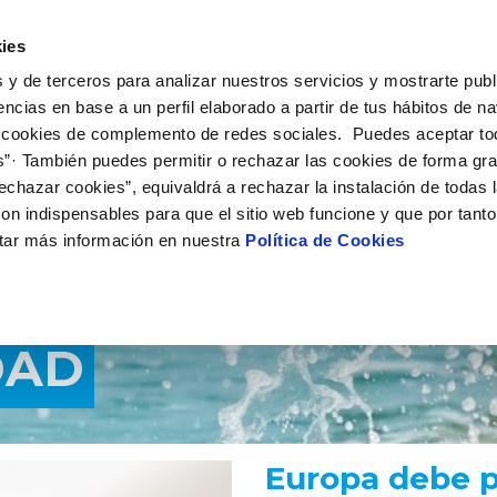
UÉ HACEMOS
CAMPUS AQUAE
HISTORIAS DEL CAMBIO
ies
 y de terceros para analizar nuestros servicios y mostrarte publ
encias en base a un perfil elaborado a partir de tus hábitos de n
 cookies de complemento de redes sociales. Puedes aceptar to
s”· También puedes permitir o rechazar las cookies de forma gr
echazar cookies”, equivaldrá a rechazar la instalación de todas 
on indispensables para que el sitio web funcione y que por tant
tar más información en nuestra
Política de Cookies
DAD
Europa debe p