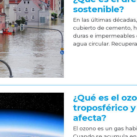
sostenible?
En las últimas décadas
cubierto de cemento, h
duras e impermeables 
agua circular. Recuperar
¿Qué es el oz
troposférico 
afecta?
El ozono es un gas hab
Cuando se acumula en l