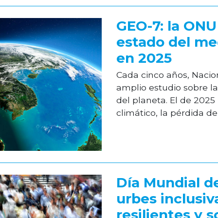
GEO-7: la ONU 
estado del me
en 2025
Cada cinco años, Nacio
amplio estudio sobre l
del planeta. El de 2025 
climático, la pérdida de 
Día Mundial de
urbes inclusiv
resilientes y 