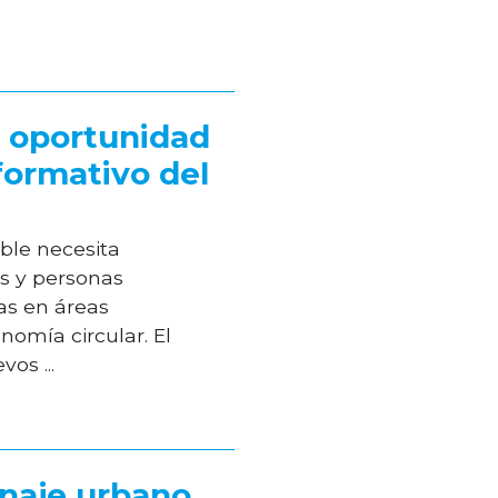
 oportunidad
 formativo del
le necesita
s y personas
as en áreas
nomía circular. El
s ...
enaje urbano