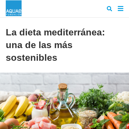
La dieta mediterránea:
una de las más
Escr
tu
cons
sostenibles
y
puls
en
INT