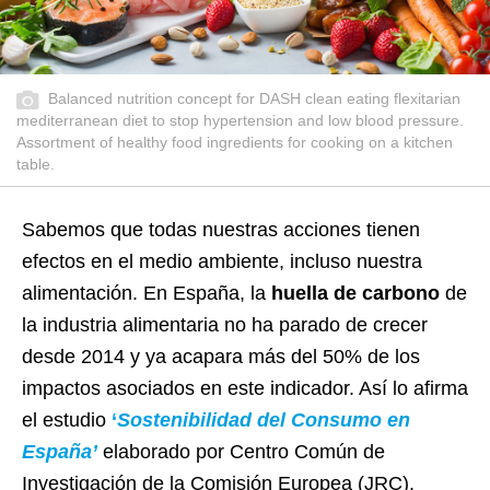
Balanced nutrition concept for DASH clean eating flexitarian
mediterranean diet to stop hypertension and low blood pressure.
Assortment of healthy food ingredients for cooking on a kitchen
table.
Sabemos que todas nuestras acciones tienen
efectos en el medio ambiente, incluso nuestra
alimentación. En España, la
huella de carbono
de
la industria alimentaria no ha parado de crecer
desde 2014 y ya acapara más del 50% de los
impactos asociados en este indicador. Así lo afirma
el estudio
‘
Sostenibilidad del Consumo en
España’
elaborado por Centro Común de
Investigación de la Comisión Europea (JRC).