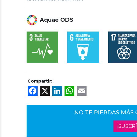
Aquae ODS
Compartir:
Facebook
X
LinkedIn
WhatsApp
Email
NO TE PIERDAS MÁS
¡SUSCR