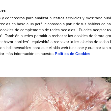
UÉ HACEMOS
CAMPUS AQUAE
HISTORIAS DEL CAMBIO
ies
 y de terceros para analizar nuestros servicios y mostrarte publ
encias en base a un perfil elaborado a partir de tus hábitos de n
 cookies de complemento de redes sociales. Puedes aceptar to
s”· También puedes permitir o rechazar las cookies de forma gr
echazar cookies”, equivaldrá a rechazar la instalación de todas 
on indispensables para que el sitio web funcione y que por tant
tar más información en nuestra
Política de Cookies