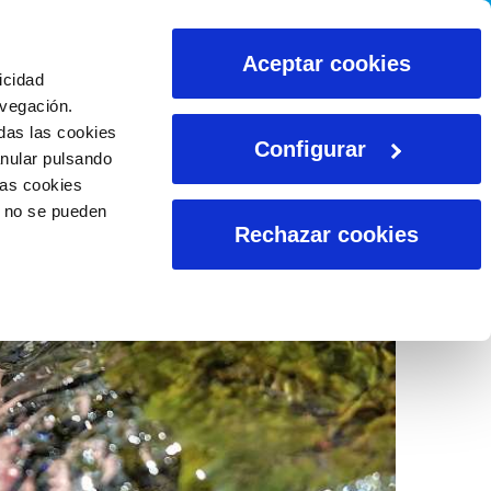
CALCULADORAS
Aceptar cookies
icidad
avegación.
das las cookies
Configurar
anular pulsando
las cookies
o no se pueden
Rechazar cookies