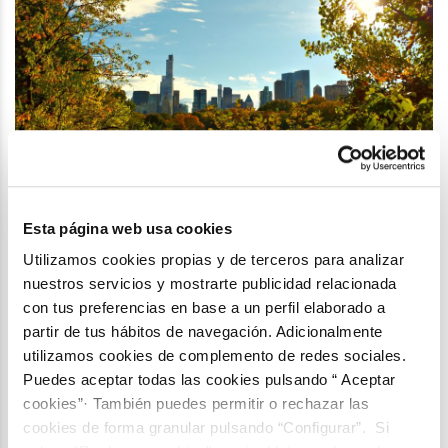
Esta página web usa cookies
Más árboles en las
Utilizamos cookies propias y de terceros para analizar
nuestros servicios y mostrarte publicidad relacionada
ciudades = Mejor salud y
con tus preferencias en base a un perfil elaborado a
menos calor
partir de tus hábitos de navegación. Adicionalmente
utilizamos cookies de complemento de redes sociales.
El cambio climático está produciendo que en
Puedes aceptar todas las cookies pulsando “ Aceptar
los golpes de calor extremo sean cada vez
cookies”· También puedes permitir o rechazar las
más enfatizados durante el verano. Algo que
cookies de forma granular pulsando “Configurar”. Si