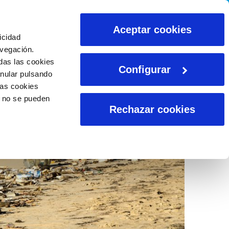
CALCULADORAS
Aceptar cookies
icidad
avegación.
das las cookies
Configurar
anular pulsando
las cookies
o no se pueden
Rechazar cookies