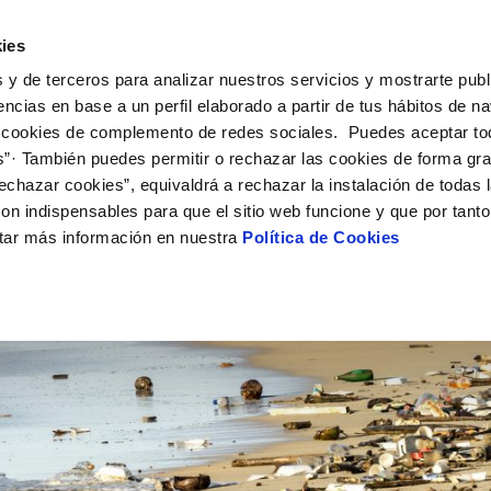
UÉ HACEMOS
CAMPUS AQUAE
HISTORIAS DEL CAMBIO
ies
 y de terceros para analizar nuestros servicios y mostrarte publ
encias en base a un perfil elaborado a partir de tus hábitos de n
 cookies de complemento de redes sociales. Puedes aceptar to
s”· También puedes permitir o rechazar las cookies de forma gr
echazar cookies”, equivaldrá a rechazar la instalación de todas 
on indispensables para que el sitio web funcione y que por tant
tar más información en nuestra
Política de Cookies