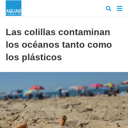
Las colillas contaminan
los océanos tanto como
Escr
tu
cons
los plásticos
y
puls
en
INT