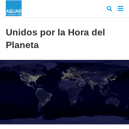
Unidos por la Hora del
Planeta
Escr
tu
cons
y
puls
en
INT