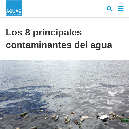
Los 8 principales
contaminantes del agua
Escr
tu
cons
y
puls
en
INT