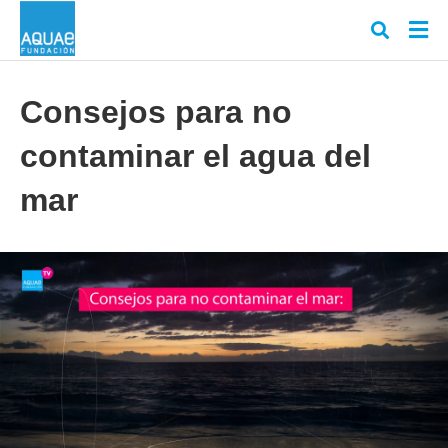
Consejos para no
contaminar el agua del
Escr
tu
cons
mar
y
puls
en
INT