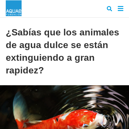
¿Sabías que los animales
de agua dulce se están
Escr
tu
cons
extinguiendo a gran
y
puls
rapidez?
en
INT