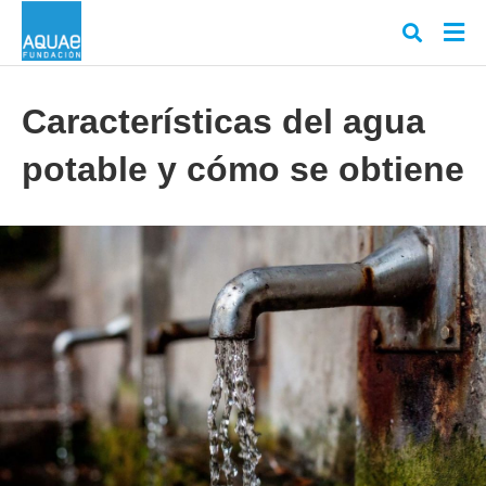
Características del agua
potable y cómo se obtiene
Escr
tu
cons
y
puls
en
INT