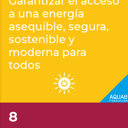
Garantizar el acceso
a una energía
asequible, segura,
Camilo Herrera
sostenible y
moderna para
todos
8