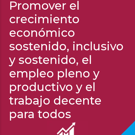
Promover el
crecimiento
económico
sostenido, inclusivo
BECAS AQUAE/ONCE
BECAS AQUAE/CERN
y sostenido, el
Doctorados industriales
empleo pleno y
productivo y el
trabajo decente
para todos