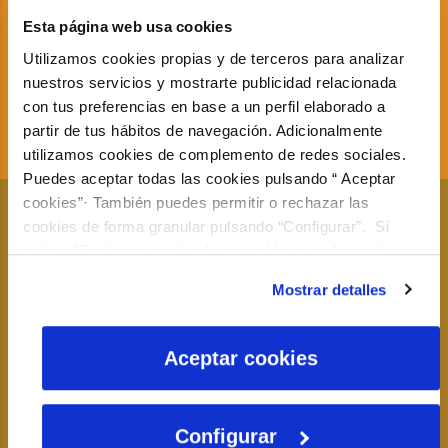
resilientes y
Esta página web usa cookies
sostenibles
Utilizamos cookies propias y de terceros para analizar
nuestros servicios y mostrarte publicidad relacionada
con tus preferencias en base a un perfil elaborado a
partir de tus hábitos de navegación. Adicionalmente
utilizamos cookies de complemento de redes sociales.
Puedes aceptar todas las cookies pulsando “ Aceptar
cookies”· También puedes permitir o rechazar las
12
cookies de forma granular pulsando “Configurar”. Si
pulsas “Rechazar cookies”, equivaldrá a rechazar la
Garantizar
instalación de todas las cookies salvo las necesarias que
Mostrar detalles
son indispensables para que el sitio web funcione y que
modalidades de
por tanto no se pueden desactivar. Puedes consultar
más información en nuestra
Política de Cookies
Aceptar cookies
consumo y
producción
Configurar