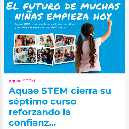
Aquae STEM
Aquae STEM cierra su
séptimo curso
reforzando la
confianz...