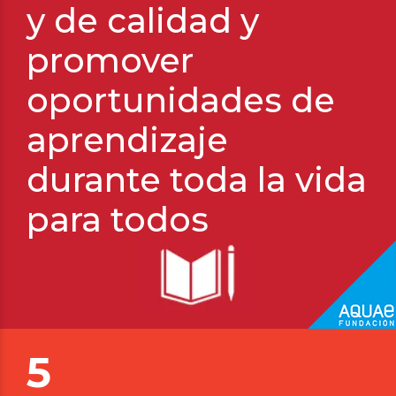
y de calidad y
promover
oportunidades de
SJWP Aquae
aprendizaje
Luz Rello
durante toda la vida
para todos
5