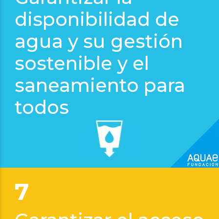
disponibilidad de
agua y su gestión
sostenible y el
Cátedra Aquae
saneamiento para
de Economía del Agua
todos
7