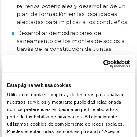
terrenos potenciales y desarrollar de un
plan de formación en las localidades
afectadas para implicar a los condueños;
Desarrollar demostraciones de
saneamiento de los montes de socios a
través de la constitución de Juntas
Gestoras y promover la elaboración de
una normativa básica que establezca un
marco legal específico para estos montes.
El primer paso fue identificar a los herederos
Esta página web usa cookies
de los terrenos y sus porcentajes de
Utilizamos cookies propias y de terceros para analizar
propiedad para poder dar encaje legal a la
nuestros servicios y mostrarte publicidad relacionada
posible intervención en ellos. Así, en 2003
con tus preferencias en base a un perfil elaborado a
consiguió añadir una enmienda a la Ley
partir de tus hábitos de navegación. Adicionalmente
utilizamos cookies de complemento de redes sociales.
Básica de Montes para poder gestionar los
Puedes aceptar todas las cookies pulsando “ Aceptar
montes de propiedad compartida, los “Montes