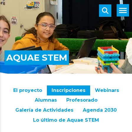
AQUAE STEM
El proyecto
Inscripciones
Webinars
Alumnas
Profesorado
Galería de Actividades
Agenda 2030
Lo último de Aquae STEM