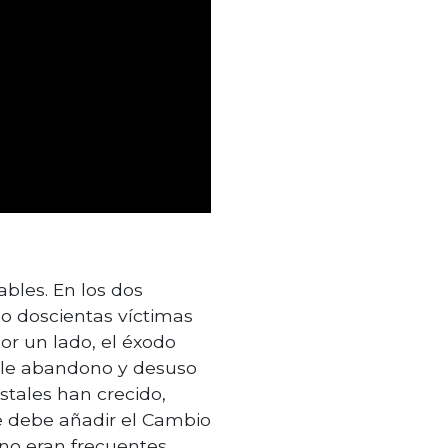
bles. En los dos
o doscientas víctimas
or un lado, el éxodo
able abandono y desuso
estales han crecido,
se debe añadir el Cambio
no eran frecuentes,