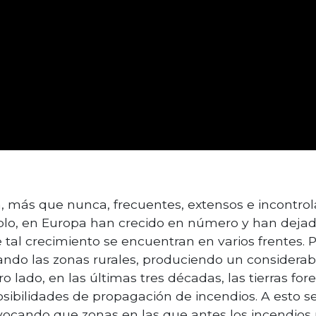
, más que nunca, frecuentes, extensos e incontrola
plo, en Europa han crecido en número y han dejad
 tal crecimiento se encuentran en varios frentes. P
lando las zonas rurales, produciendo un consider
ro lado, en las últimas tres décadas, las tierras for
osibilidades de propagación de incendios. A esto 
vocando que zonas en las que antes los incendios 