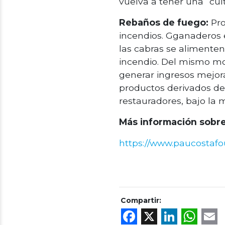
vuelva a tener una “cult
Rebaños de fuego:
Pro
incendios. Gganaderos 
las cabras se alimente
incendio. Del mismo mo
generar ingresos mejora
productos derivados de 
restauradores, bajo la 
Más información sobre 
https://www.paucostafo
Compartir:
Facebook
X
Linke
Wh