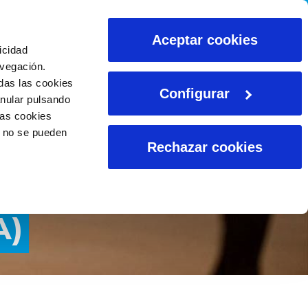
CALCULADORAS
Aceptar cookies
icidad
avegación.
das las cookies
Configurar
anular pulsando
las cookies
o no se pueden
Rechazar cookies
A)