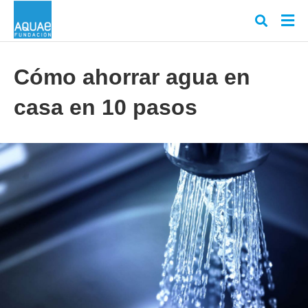
Cómo ahorrar agua en
casa en 10 pasos
Escr
tu
cons
y
puls
en
INT