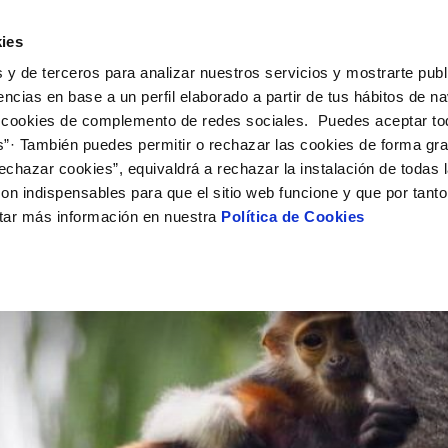
UÉ HACEMOS
CAMPUS AQUAE
HISTORIAS DEL CAMBIO
ies
 y de terceros para analizar nuestros servicios y mostrarte publ
encias en base a un perfil elaborado a partir de tus hábitos de n
 cookies de complemento de redes sociales. Puedes aceptar to
s”· También puedes permitir o rechazar las cookies de forma gr
echazar cookies”, equivaldrá a rechazar la instalación de todas 
on indispensables para que el sitio web funcione y que por tant
tar más información en nuestra
Política de Cookies