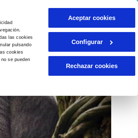
CALCULADORAS
Aceptar cookies
icidad
avegación.
das las cookies
Configurar
anular pulsando
las cookies
o no se pueden
Rechazar cookies