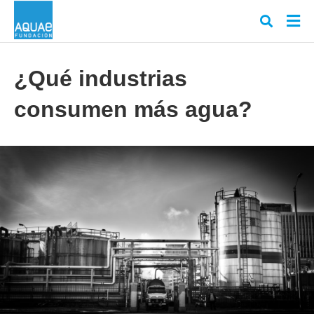
¿Qué industrias
consumen más agua?
Escr
tu
cons
y
puls
en
INT