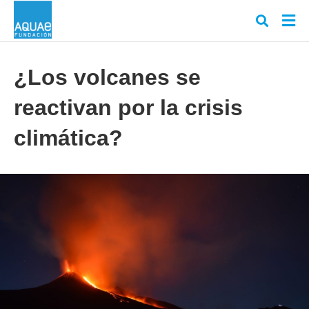
¿Los volcanes se
reactivan por la crisis
Escr
tu
cons
climática?
y
puls
en
INT