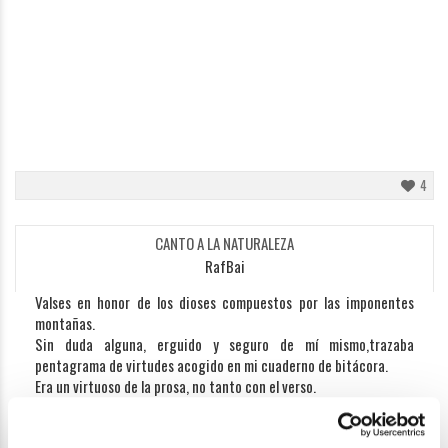
4
CANTO A LA NATURALEZA
RafBai
Valses en honor de los dioses compuestos por las imponentes
montañas.
Sin duda alguna, erguido y seguro de mí mismo,trazaba
pentagrama de virtudes acogido en mi cuaderno de bitácora.
Era un virtuoso de la prosa, no tanto con el verso.
Así, embriagado con un soplo de vasta inspiración, recogía la
divina retórica producida por el gorjeo de los ocultos cantarines,