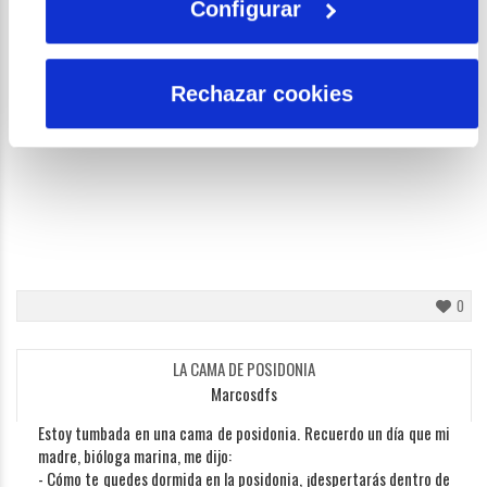
insatisfecha las almas de tus seguidores ¡tus Sísifos! sus genios
Configurar
fundiéndose en tu cuerpo. El tiempo pasa, los rostros se cansan,
sus cuerpos se desgastan. Se sacrifican jubilosos mientras en sus
pechos se inflama poderoso el desideratum de Lord Verulam. Sus
Rechazar cookies
ojos elevándose anhelantes al cielo, expirando en sueños sus
palabras: ¡Oh progreso!
0
LA CAMA DE POSIDONIA
Marcosdfs
Estoy tumbada en una cama de posidonia. Recuerdo un día que mi
madre, bióloga marina, me dijo:
- Cómo te quedes dormida en la posidonia, ¡despertarás dentro de