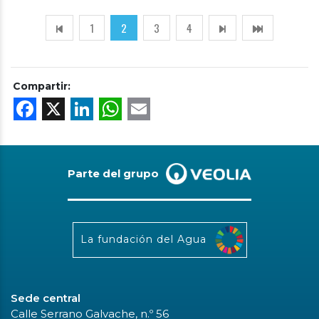
1
2
3
4
Compartir:
Facebook
X
LinkedIn
WhatsApp
Email
Parte del grupo
La fundación del Agua
Sede central
Calle Serrano Galvache, n.º 56