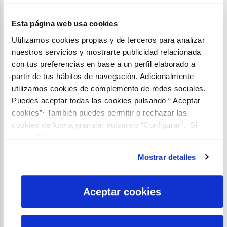
ocupando siempre la primera fila.
Serenas pupilas, vírgenes ante tan incomparable marco,
desprendían onda de felicidad, atentas al paso del arroyo, con
Esta página web usa cookies
algún que otro espasmo incontrolado: síntomas de la emoción
Utilizamos cookies propias y de terceros para analizar
contenida.
nuestros servicios y mostrarte publicidad relacionada
con tus preferencias en base a un perfil elaborado a
partir de tus hábitos de navegación. Adicionalmente
utilizamos cookies de complemento de redes sociales.
Puedes aceptar todas las cookies pulsando “ Aceptar
cookies”· También puedes permitir o rechazar las
0
cookies de forma granular pulsando “Configurar”. Si
pulsas “Rechazar cookies”, equivaldrá a rechazar la
¡OH PROGRESO!
instalación de todas las cookies salvo las necesarias que
Mostrar detalles
Alen P.
son indispensables para que el sitio web funcione y que
por tanto no se pueden desactivar. Puedes consultar
Un impulso perenne de voluntades elevadas, inmortal guía de la
más información en nuestra
Política de Cookies
humanidad y sierva de la eternidad. Tu lema inefable colgando del
Aceptar cookies
cuello con letras de oro: Eritis sicut Deus. Avanzando, tus huellas
sobre la tierra germinan civilizaciones empíreas, maquinas e
invenciones, a veces monstruosas, otras divinas. Agotas