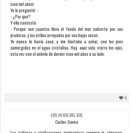
cien mil años!
Yo le pregunté: :
- ¿Por qué?
Y ella contestó:
- Porque son cuantos lleva el fondo del mar cubierto por sus
praderas, y las orillas arropadas por sus hojas secas.
Yo nunca le hacía caso, y me limitaba a soñar, con los pies
sumergidos en el agua cristalina. Hoy, aquí sola, cierro los ojos,
esta vez con el anhelo de dormir cien mil años a su lado.
0
LOS HIJOS DEL SOL
Carlos_Govea
Las culturas y civilizaciones primigenias siempre lo adoraron,