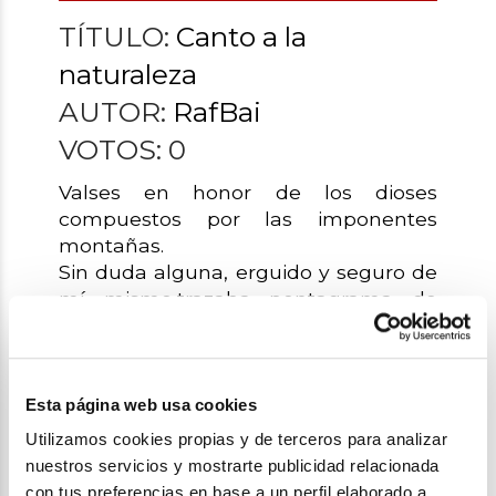
TÍTULO:
Canto a la
naturaleza
AUTOR:
RafBai
VOTOS:
0
Valses en honor de los dioses
compuestos por las imponentes
montañas.
Sin duda alguna, erguido y seguro de
mí mismo,trazaba pentagrama de
virtudes acogido en mi cuaderno de
bitácora.
Era un virtuoso de la prosa, no tanto
con el verso.
Esta página web usa cookies
Así, embriagado con un soplo de
Utilizamos cookies propias y de terceros para analizar
vasta inspiración, recogía la divina
nuestros servicios y mostrarte publicidad relacionada
retórica producida por el gorjeo de los
con tus preferencias en base a un perfil elaborado a