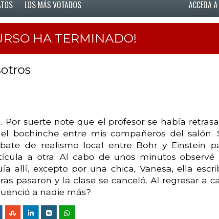
ATOS
LOS MÁS VOTADOS
ACCEDA A
URSO HA TERMINADO!
sotros
a. Por suerte note que el profesor se había retras
l bochinche entre mis compañeros del salón. 
ate de realismo local entre Bohr y Einstein p
tícula a otra. Al cabo de unos minutos observé
ía allí, excepto por una chica, Vanesa, ella escri
ras pasaron y la clase se canceló. Al regresar a c
luenció a nadie más?