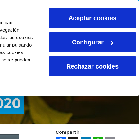
ALCULADORAS
Aceptar cookies
icidad
avegación.
das las cookies
Configurar
anular pulsando
las cookies
o no se pueden
Rechazar cookies
020
Compartir: