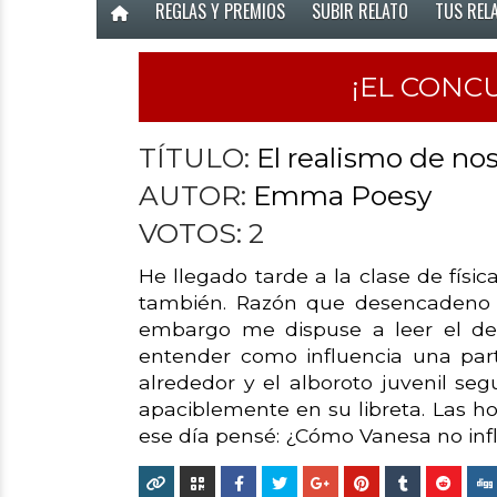
REGLAS Y PREMIOS
SUBIR RELATO
TUS REL
¡EL CONC
TÍTULO:
El realismo de no
AUTOR:
Emma Poesy
VOTOS:
2
He llegado tarde a la clase de físic
también. Razón que desencadeno e
embargo me dispuse a leer el deb
entender como influencia una par
alrededor y el alboroto juvenil segu
apaciblemente en su libreta. Las ho
ese día pensé: ¿Cómo Vanesa no inf