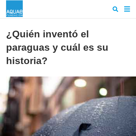
¿Quién inventó el
paraguas y cuál es su
Escr
tu
cons
historia?
y
puls
en
INT