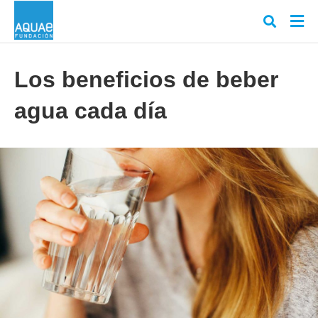
Los beneficios de beber
agua cada día
Escr
tu
cons
y
puls
en
INT