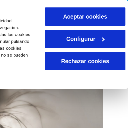
CALCULADORAS
Aceptar cookies
icidad
avegación.
das las cookies
Configurar
anular pulsando
las cookies
o no se pueden
Rechazar cookies