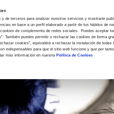
UÉ HACEMOS
CAMPUS AQUAE
HISTORIAS DEL CAMBIO
ies
 y de terceros para analizar nuestros servicios y mostrarte publ
encias en base a un perfil elaborado a partir de tus hábitos de n
 cookies de complemento de redes sociales. Puedes aceptar to
s”· También puedes permitir o rechazar las cookies de forma gr
echazar cookies”, equivaldrá a rechazar la instalación de todas 
on indispensables para que el sitio web funcione y que por tant
tar más información en nuestra
Política de Cookies