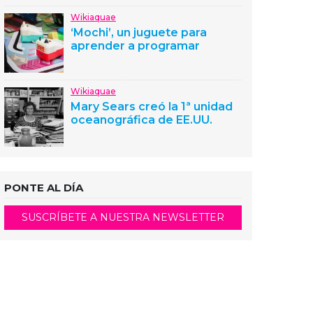
Wikiaquae
‘Mochi’, un juguete para
aprender a programar
Wikiaquae
Mary Sears creó la 1ª unidad
oceanográfica de EE.UU.
PONTE AL DÍA
SUSCRÍBETE A NUESTRA NEWSLETTER