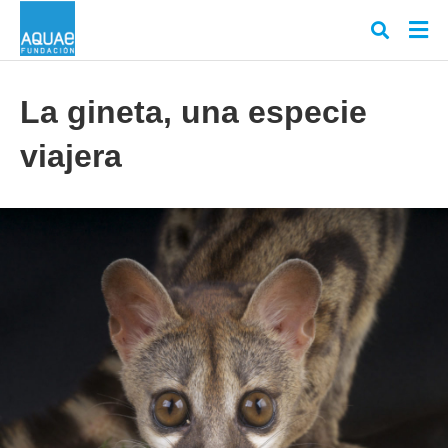
La gineta, una especie
viajera
Escr
tu
cons
y
puls
en
INT