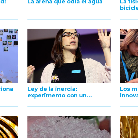
ad:
La arena que odia el agua
La fís
bicicl
ciona
Ley de la inercia:
Los m
experimento con un...
innov