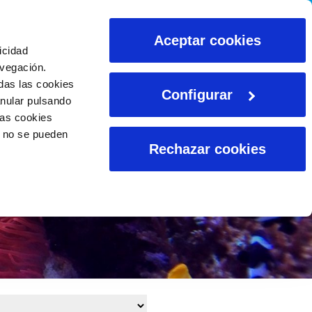
CALCULADORAS
Aceptar cookies
icidad
avegación.
das las cookies
Configurar
anular pulsando
las cookies
o no se pueden
Rechazar cookies