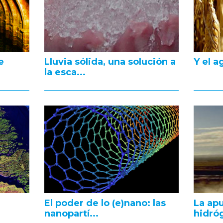
e
Lluvia sólida, una solución a
Y el a
la esca...
e
El poder de lo (e)nano: las
La apu
nanopartí...
hidróg