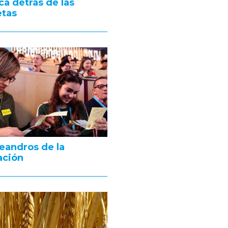
ica detrás de las
etas
eandros de la
ación