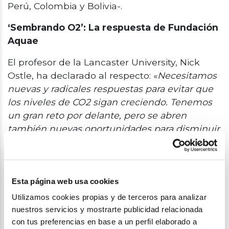
Perú, Colombia y Bolivia-.
‘Sembrando O2’: La respuesta de Fundación
Aquae
El profesor de la Lancaster University, Nick
Ostle, ha declarado al respecto: «
Necesitamos
nuevas y radicales respuestas para evitar que
los niveles de CO2 sigan creciendo. Tenemos
un gran reto por delante, pero se abren
también nuevas oportunidades para disminuir
nuestro impacto a nivel local y global
«.
Y dentro de esas respuestas
para disminuir el
impacto de CO2, se encuentra el proyecto
Esta página web usa cookies
de Fundación Aquae
‘Sembrando O2’
en
Utilizamos cookies propias y de terceros para analizar
relación con el Objetivo de Desarrollo
nuestros servicios y mostrarte publicidad relacionada
Sostenible 13
(Adoptar medidas urgentes
con tus preferencias en base a un perfil elaborado a