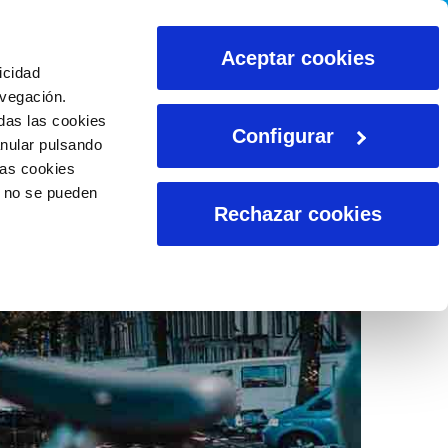
CALCULADORAS
Aceptar cookies
icidad
avegación.
das las cookies
Configurar
anular pulsando
las cookies
o no se pueden
Rechazar cookies