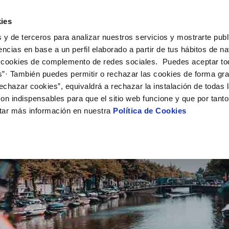
UÉ HACEMOS
CAMPUS AQUAE
HISTORIAS DEL CAMBIO
ies
 y de terceros para analizar nuestros servicios y mostrarte publ
encias en base a un perfil elaborado a partir de tus hábitos de n
 cookies de complemento de redes sociales. Puedes aceptar to
s”· También puedes permitir o rechazar las cookies de forma gr
echazar cookies”, equivaldrá a rechazar la instalación de todas 
on indispensables para que el sitio web funcione y que por tant
tar más información en nuestra
Política de Cookies