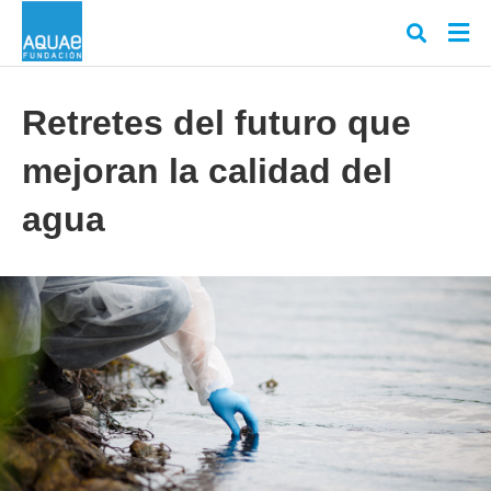
Retretes del futuro que
mejoran la calidad del
Escr
tu
cons
agua
y
puls
en
INT